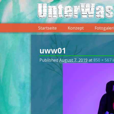
Startseite
Konzept
Fotogaler
uww01
Published
August 7, 2019
at
850 × 567